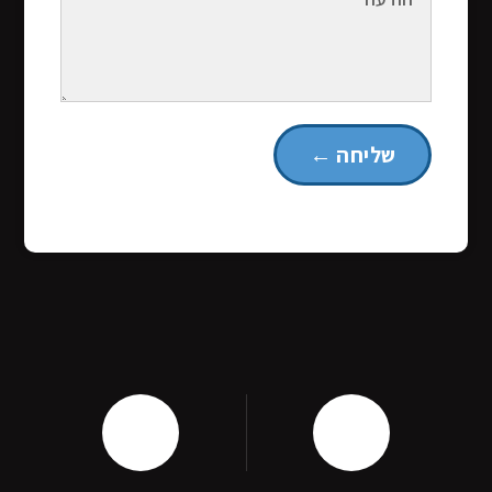
שליחה ←