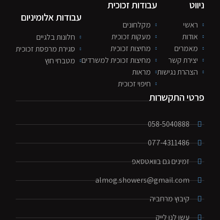
יווט
עבודות זכוכית
עבודות אלומיניום
ראשי
מקלחונים
אודות
מעקות זכוכית
חלונות בלגיים
מאמרים
מחיצות זכוכית
סגירת מרפסת זכוכית
יצירת קשר
מחיצות זכוכית למשרדים
מטבחי חוץ
הצהרת נגישות
מראות
חיפוי זכוכית
רטי התקשרות
058-5040888
077-4311486
זמינים גם בוואטסאפ
almog.showers@gmail.com
קיבוץ מרחביה
עשו לנו לייק