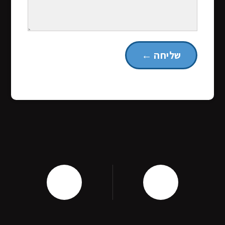
שליחה ←